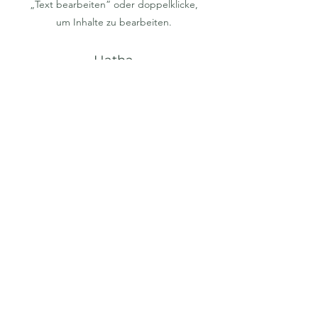
„Text bearbeiten” oder doppelklicke,
um Inhalte zu bearbeiten.
Hatha
Dies ist ein Textabschnitt. Klicke auf
„Text bearbeiten” oder doppelklicke,
um Inhalte zu bearbeiten.
Yin & Restaurativ
Dies ist ein Textabschnitt. Klicke auf
„Text bearbeiten” oder doppelklicke,
um Inhalte zu bearbeiten.