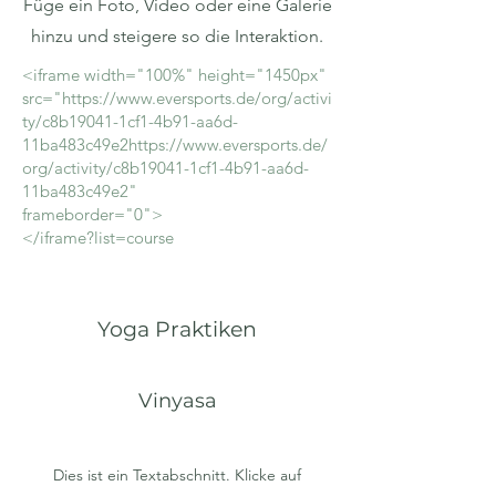
Füge ein Foto, Video oder eine Galerie
hinzu und steigere so die Interaktion.
<iframe width="100%" height="1450px"
src="https://www.eversports.de/org/activi
ty/c8b19041-1cf1-4b91-aa6d-
11ba483c49e2https://www.eversports.de/
org/activity/c8b19041-1cf1-4b91-aa6d-
11ba483c49e2"
frameborder="0">
</iframe?list=course
Yoga Praktiken
Vinyasa
Dies ist ein Textabschnitt. Klicke auf