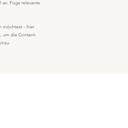
l an. Füge relevante
öchtest ​–​ hier
t, um die Content-
inzu.